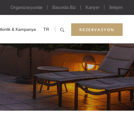
Organizasyonlar
Basında Biz
Kariyer
İletişim
REZERVASYON
tkinlik & Kampanya
TR