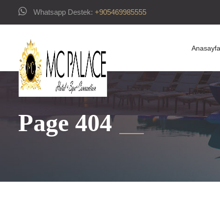
Whatsapp Destek:
‪+905469985555‬
Anasayf
Page 404