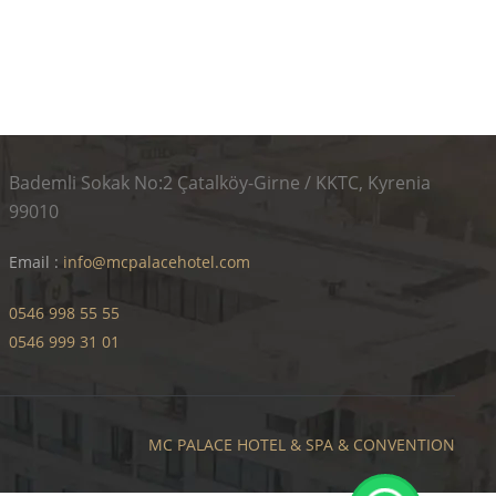
Bademli Sokak No:2 Çatalköy-Girne / KKTC, Kyrenia
99010
Email :
info@mcpalacehotel.com
0546 998 55 55
0546 999 31 01
MC PALACE HOTEL & SPA & CONVENTION