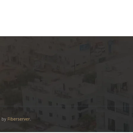
d by
Fiberserver
.