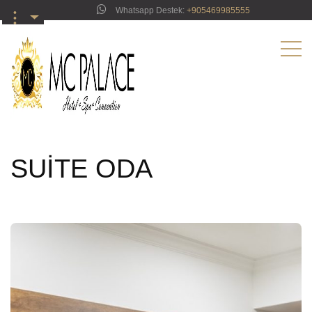
Whatsapp Destek:
‪+905469985555‬
︙
SUİTE ODA