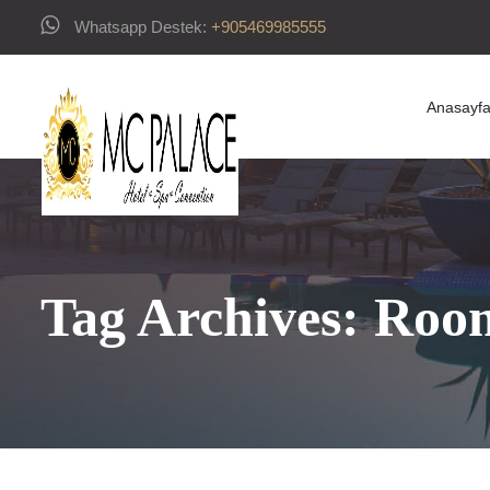
Whatsapp Destek:
‪+905469985555‬
Anasayf
Tag Archives: Roo