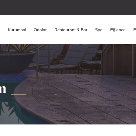
a
Kurumsal
Odalar
Restaurant & Bar
Spa
Eğlence
E
m