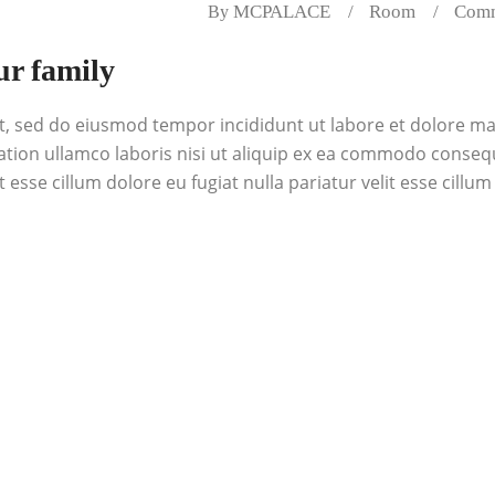
MCPALACE
Room
Comm
By
ur family
it, sed do eiusmod tempor incididunt ut labore et dolore m
ation ullamco laboris nisi ut aliquip ex ea commodo conseq
 esse cillum dolore eu fugiat nulla pariatur velit esse cillum