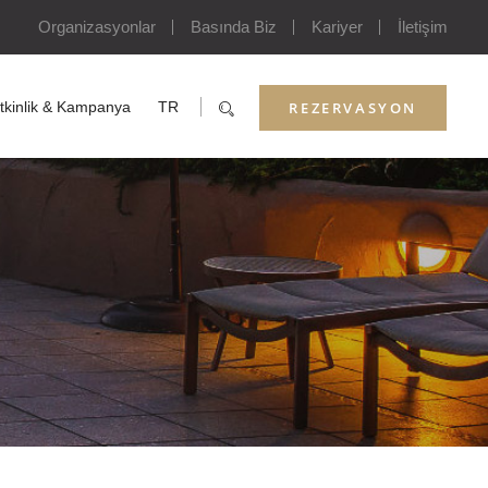
Organizasyonlar
Basında Biz
Kariyer
İletişim
REZERVASYON
tkinlik & Kampanya
TR