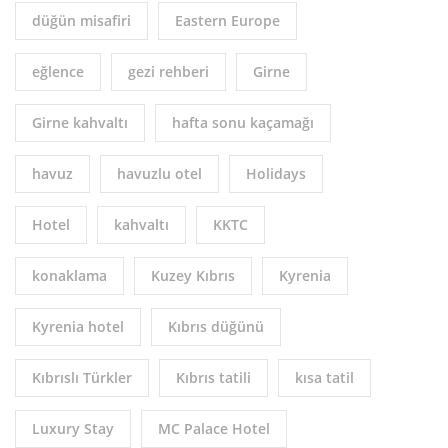
düğün misafiri
Eastern Europe
eğlence
gezi rehberi
Girne
Girne kahvaltı
hafta sonu kaçamağı
havuz
havuzlu otel
Holidays
Hotel
kahvaltı
KKTC
konaklama
Kuzey Kıbrıs
Kyrenia
Kyrenia hotel
Kıbrıs düğünü
Kıbrıslı Türkler
Kıbrıs tatili
kısa tatil
Luxury Stay
MC Palace Hotel