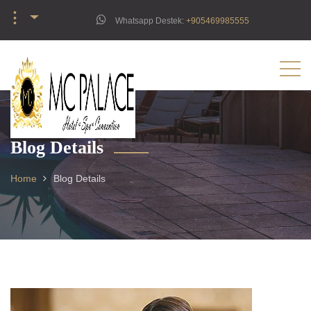
︙
Whatsapp Destek:
‪+905469985555‬
Blog Details
Home
Blog Details