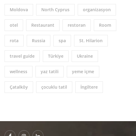
Moldova
North Cyprus
organizasyon
otel
Restaurant
restoran
Room
rota
Russia
spa
St. Hilarion
travel guide
Türkiye
Ukraine
wellness
yaz tatili
yeme içme
Çatalköy
çocuklu tatil
İngiltere